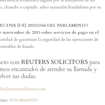
consecuencia económica alguna por la utilización de un
o, clonado o copiado, salvo actuación fraudulenta por su
ECTIVA (UE) 2015/2366 DEL PARLAMENTO
viembre de 2015 sobre servicios de pago en el
ecesidad de garantizar la seguridad de las operaciones de
ostrables de fraude.
acto con
REUTERS SOLICITORS
para
emos encantados de atender su llamada y
olver sus dudas.
llo@reuterssolicitors.com
fono:
0034 686602953