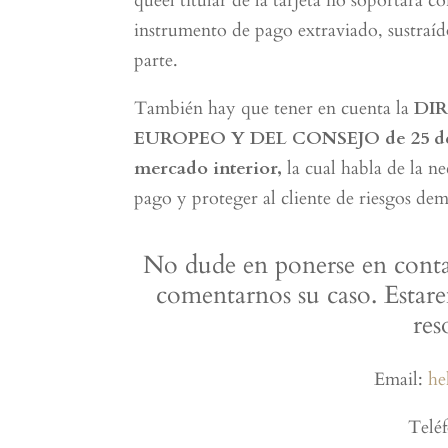
queel titular de la tarjeta no soportará 
instrumento de pago extraviado, sustraíd
parte.
También hay que tener en cuenta la
DIR
EUROPEO Y DEL CONSEJO de 25 de no
mercado interior,
la cual habla de la n
pago y proteger al cliente de riesgos dem
No dude en ponerse en cont
comentarnos su caso. Estar
res
Email:
he
Telé